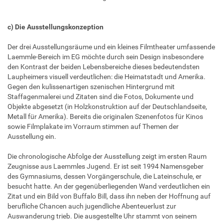
c) Die Ausstellungskonzeption
Der drei Ausstellungsräume und ein kleines Filmtheater umfassende
Laemmle-Bereich im EG möchte durch sein Design insbesondere
den Kontrast der beiden Lebensbereiche dieses bedeutendsten
Laupheimers visuell verdeutlichen: die Heimatstadt und Amerika.
Gegen den kulissenartigen szenischen Hintergrund mit
Staffagenmalerei und Zitaten sind die Fotos, Dokumente und
Objekte abgesetzt (in Holzkonstruktion auf der Deutschlandseite,
Metall für Amerika). Bereits die originalen Szenenfotos für Kinos
sowie Filmplakate im Vorraum stimmen auf Themen der
Ausstellung ein.
Die chronologische Abfolge der Ausstellung zeigt im ersten Raum
Zeugnisse aus Laemmles Jugend. Er ist seit 1994 Namensgeber
des Gymnasiums, dessen Vorgängerschule, die Lateinschule, er
besucht hatte. An der gegenüberliegenden Wand verdeutlichen ein
Zitat und ein Bild von Buffalo Bill, dass ihn neben der Hoffnung auf
berufliche Chancen auch jugendliche Abenteuerlust zur
Auswanderung trieb. Die ausgestellte Uhr stammt von seinem