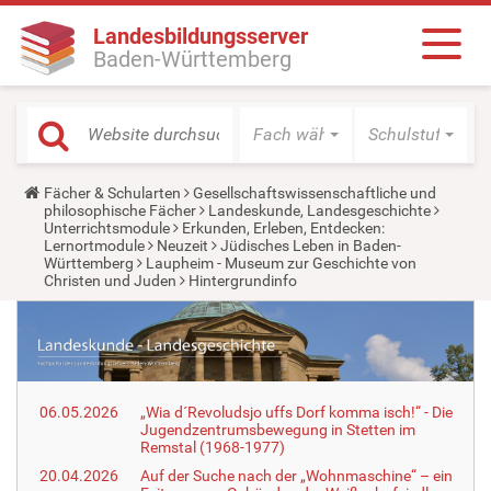
Landesbildungsserver
Baden-Württemberg
Fach wählen
Schulstufe wäh
Y
Fächer & Schularten
Gesellschaftswissenschaftliche und
o
philosophische Fächer
Landeskunde, Landesgeschichte
u
Unterrichtsmodule
Erkunden, Erleben, Entdecken:
a
Lernortmodule
Neuzeit
Jüdisches Leben in Baden-
r
Württemberg
Laupheim - Museum zur Geschichte von
e
Christen und Juden
Hintergrundinfo
h
e
r
e
:
06.05.2026
„Wia d´Revoludsjo uffs Dorf komma isch!“ - Die
Jugendzentrumsbewegung in Stetten im
Remstal (1968-1977)
20.04.2026
Auf der Suche nach der „Wohnmaschine“ – ein