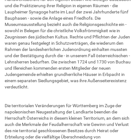
und die Praktizierung ihrer Religion in eigenen Räumen - die
Laupheimer Synagoge hatte im Lauf der zwei Jahrhunderte fünf
Bauphasen - sowie die Anlage eines Friedhofs. Die
Museumsausstellung bezieht auch die Religionsgeschichte ein -
sowohl in Belegen für die christliche Volksfrömmigkeit wie in
Zeugnissen des jüdischen Kultus. Rechte und Pflichten der Juden
waren genau festgelegt in Schutzverträgen, die wiederum den
Rahmen der landesherrlichen Judenordnung einhalten mussten
und der Bestätigung durch die - in unserem Fall österreichischen -
Lehnsherren bedurften. Die zwischen 1724 und 1730 von Buchau
und Illereichen kommenden ersten Mitglieder der neuen
Judengemeinde erhielten grundherrliche Häuser in Erbpacht in
einem separaten Siedlungsgebiet, was ihre Außenseiterexistenz
verdeutlicht.
Die territorialen Veränderungen für Württemberg im Zuge der
napoleonischen Neugestaltung der Landkarte beenden die
Herrschaft Österreichs in diesem kleinen Territorium, an dem sich
auch die Merkmale der Feudalherrschaft wie Gewinn und Verlust
des nie territorial geschlossenen Besitzes durch Heirat oder
Erbteilung oder die vielfältige Überschneidung von