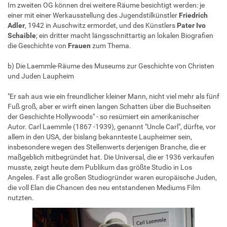
Im zweiten OG können drei weitere Räume besichtigt werden: je
einer mit einer Werkausstellung des Jugendstilkünstler
Friedrich
Adler
, 1942 in Auschwitz ermordet, und des Künstlers
Pater Ivo
Schaible
; ein dritter macht längsschnittartig an lokalen Biografien
die Geschichte von
Frauen
zum Thema.
b) Die Laemmle-Räume des Museums zur Geschichte von Christen
und Juden Laupheim
"Er sah aus wie ein freundlicher kleiner Mann, nicht viel mehr als fünf
Fuß groß, aber er wirft einen langen Schatten über die Buchseiten
der Geschichte Hollywoods" - so resümiert ein amerikanischer
Autor. Carl Laemmle (1867 -1939), genannt "Uncle Carl", dürfte, vor
allem in den USA, der bislang bekannteste Laupheimer sein,
insbesondere wegen des Stellenwerts derjenigen Branche, die er
maßgeblich mitbegründet hat. Die Universal, die er 1936 verkaufen
musste, zeigt heute dem Publikum das größte Studio in Los
Angeles. Fast alle großen Studiogründer waren europäische Juden,
die voll Elan die Chancen des neu entstandenen Mediums Film
nutzten.