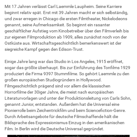
Mit 17 Jahren verlässt Carl Laemmle Laupheim. Seine Karriere
beginnt relativ spät. Erst mit 39 Jahren macht er sich selbständig,
und zwar erregen in Chicago die ersten Filmtheater, Nickelodeons
genannt, seine Aufmerksamkeit. So beginnt ein rasanter
geschäftlicher Aufstieg vom Kinobetreiber über den Filmverleih bis
zur eigenen Filmproduktion ab 1909, alles zunächst noch von der
Ostküste aus. Wirtschaftsgeschichtlich bemerkenswert ist der
siegreiche Kampf gegen den Edison-Trust.
Einige Jahre lang war das Studio in Los Angeles, 1915 eröffnet,
sogar das größte überhaupt. Bis zur Einführung des Tonfilms 1929
produziert die Firma 9397 Stummfilme. So gehört Laemmle zu den
großen europäischen Studiogründern in Hollywood.
Filmgeschichtlich prägend sind vor allem die klassischen
Horrorfilme der 30iger Jahre, die meist nach europäischen
Literaturvorlagen und unter der Produktionsleitung von Carls Sohn,
genannt Junior, entstanden. Außerdem hat die Universal eine
Pionierrolle beim Zeichentrickfilm und beim Sciencefiction-Genre.
Durch Arbeitsangebote für deutsche Filmschaffende hält die
Bildsprache des Expressionismus Einzug in den amerikanischen
Film. In Berlin wird die Deutsche Universal gegründet.