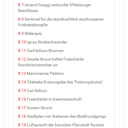
B 7
Amand Goegg verkündet Offenburger
Beschlüsse
B 8
Denkmal für die standrechtlich erschossenen
Freiheitskämpfer
B 9
Bilderquiz
B 10
Ignaz Rindeschwender
B 11
Carl-Schurz-Brunnen
B 12
Amalie Struve heftet Freischärler
Revolutionszeichen an
B 13
Mannheimer Petition
B 14
Titelseite Erstausgabe des "Festungsboten"
B 15
Carl Schurz
B 16
Freischärler in Kasemattenhaft
B 17
Gustav Struve
B 18
Stadtplan mit Stationen des Stadtrundgangs
B 19
Luftansicht der barocken Planstadt Rastatt