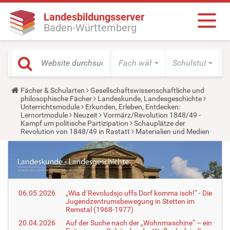
Landesbildungsserver
Baden-Württemberg
Fach wählen
Schulstufe wäh
Y
Fächer & Schularten
Gesellschaftswissenschaftliche und
o
philosophische Fächer
Landeskunde, Landesgeschichte
u
Unterrichtsmodule
Erkunden, Erleben, Entdecken:
a
Lernortmodule
Neuzeit
Vormärz/Revolution 1848/49 -
r
Kampf um politische Partizipation
Schauplätze der
e
Revolution von 1848/49 in Rastatt
Materialien und Medien
h
e
r
e
:
06.05.2026
„Wia d´Revoludsjo uffs Dorf komma isch!“ - Die
Jugendzentrumsbewegung in Stetten im
Remstal (1968-1977)
20.04.2026
Auf der Suche nach der „Wohnmaschine“ – ein