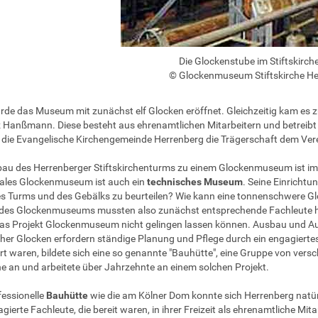
Die Glockenstube im Stiftskirc
© Glockenmuseum Stiftskirche H
de das Museum mit zunächst elf Glocken eröffnet. Gleichzeitig kam es 
z Hanßmann. Diese besteht aus ehrenamtlichen Mitarbeitern und betrei
die Evangelische Kirchengemeinde Herrenberg die Trägerschaft dem Verein
au des Herrenberger Stiftskirchenturms zu einem Glockenmuseum ist im
ales Glockenmuseum ist auch ein
technisches Museum
. Seine Einrichtu
es Turms und des Gebälks zu beurteilen? Wie kann eine tonnenschwere 
des Glockenmuseums mussten also zunächst entsprechende Fachleute hi
as Projekt Glockenmuseum nicht gelingen lassen können. Ausbau und A
cher Glocken erfordern ständige Planung und Pflege durch ein engagierte
ert waren, bildete sich eine so genannte "Bauhütte", eine Gruppe von ver
he an und arbeitete über Jahrzehnte an einem solchen Projekt.
fessionelle
Bauhütte
wie die am Kölner Dom konnte sich Herrenberg natürli
ierte Fachleute, die bereit waren, in ihrer Freizeit als ehrenamtliche Mita