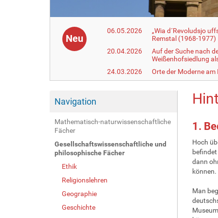
06.05.2026
„Wia d´Revoludsjo uf
Neu
Remstal (1968-1977)
20.04.2026
Auf der Suche nach d
Weißenhofsiedlung a
24.03.2026
Orte der Moderne am
Hin
Navigation
Mathematisch-naturwissenschaftliche
1. B
Fächer
Hoch übe
Gesellschaftswissenschaftliche und
befindet
philosophische Fächer
dann oh
Ethik
können.
Religionslehren
Man bege
Geographie
deutschs
Geschichte
Museumss