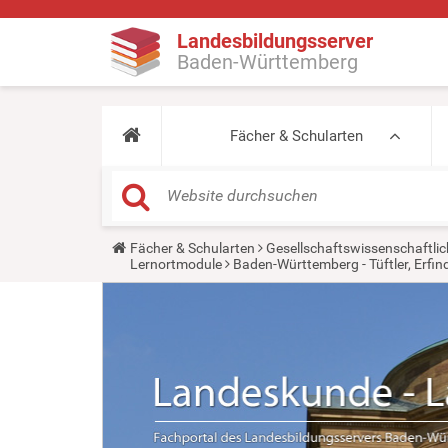
Landesbildungsserver
Baden-Württemberg
Fächer & Schularten
Y
Fächer & Schularten
Gesellschaftswissenschaftlic
o
Lernortmodule
Baden-Württemberg - Tüftler, Erfin
u
a
r
e
h
e
r
e
: