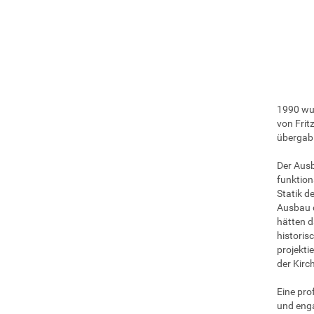
1990 wur
von Frit
übergab 
Der Ausb
funktion
Statik d
Ausbau 
hätten d
historis
projekti
der Kirc
Eine pro
und engag