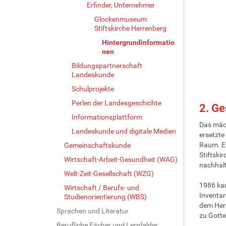
Erfinder, Unternehmer
Glockenmuseum
Stiftskirche Herrenberg
Hintergrundinformatio
nen
Bildungspartnerschaft
Landeskunde
Schulprojekte
Perlen der Landesgeschichte
2. Ge
Informationsplattform
Das mäch
Landeskunde und digitale Medien
ersetzte
Raum. Er
Gemeinschaftskunde
Stiftski
Wirtschaft-Arbeit-Gesundheit (WAG)
nachhalt
Welt-Zeit-Gesellschaft (WZG)
1986 kam
Wirtschaft / Berufs- und
Inventar
Studienorientierung (WBS)
dem Herr
Sprachen und Literatur
zu Gotte
Berufliche Fächer und Lernfelder