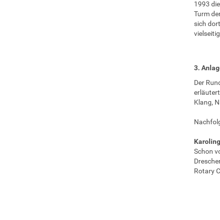
1993 die
Turm der
sich dor
vielseiti
3. Anlag
Der Rund
erläuter
Klang, N
Nachfolg
Karolin
Schon vo
Drescher
Rotary C