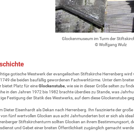
Glockenmuseum im Turm der Stiftskirc
© Wolfgang Wulz
schichte
tige gotische Westwerk der evangelischen Stiftskirche Herrenberg wird 
 1749 die beiden baufällig gewordenen Fachwerktürme. Unter dem breiten 
 bietet Platz für eine
Glockenstube
, wie sie in dieser Größe selten zu fi
rche in den Jahren 1972 bis 1982 brachte überdies zu Stande, was Jahrhun
ige Festigung der Statik des Westwerks, auf dem diese Glockenstube geg
 Dieter Eisenhardt als Dekan nach Herrenberg. Ihn faszinierte der gr
 von fünf wertvollen Glocken aus acht Jahrhunderten bot er sich als idea
enberger Stiftskirchenturm sollten Glocken an ihrem Bestimmungsort, dem
sdienst und Gebet einer breiten Öffentlichkeit zugänglich gemacht werde