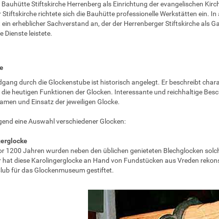
 Bauhütte Stiftskirche Herrenberg als Einrichtung der evangelischen K
 Stiftskirche richtete sich die Bauhütte professionelle Werkstätten ein. 
t ein erheblicher Sachverstand an, der der Herrenberger Stiftskirche 
ge Dienste leistete.
e
gang durch die Glockenstube ist historisch angelegt. Er beschreibt chara
t die heutigen Funktionen der Glocken. Interessante und reichhaltige Bes
amen und Einsatz der jeweiligen Glocke.
end eine Auswahl verschiedener Glocken:
gerglocke
r 1200 Jahren wurden neben den üblichen genieteten Blechglocken sol
 hat diese Karolingerglocke an Hand von Fundstücken aus Vreden rekons
lub für das Glockenmuseum gestiftet.