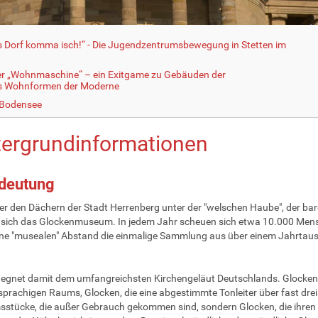
fs Dorf komma isch!“ - Die Jugendzentrumsbewegung in Stetten im
er „Wohnmaschine“ – ein Exitgame zu Gebäuden der
ls Wohnformen der Moderne
 Bodensee
tergrundinformationen
edeutung
r den Dächern der Stadt Herrenberg unter der "welschen Haube", der baro
 sich das Glockenmuseum. In jedem Jahr scheuen sich etwa 10.000 Mensc
ne "musealen" Abstand die einmalige Sammlung aus über einem Jahrtau
gnet damit dem umfangreichsten Kirchengeläut Deutschlands. Glocken 
prachigen Raums, Glocken, die eine abgestimmte Tonleiter über fast drei 
tücke, die außer Gebrauch gekommen sind, sondern Glocken, die ihren a