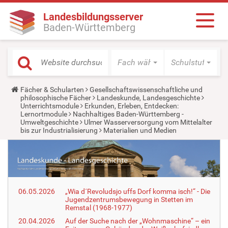
Landesbildungsserver
Baden-Württemberg
Fach wählen
Schulstufe wäh
Y
Fächer & Schularten
Gesellschaftswissenschaftliche und
o
philosophische Fächer
Landeskunde, Landesgeschichte
u
Unterrichtsmodule
Erkunden, Erleben, Entdecken:
a
Lernortmodule
Nachhaltiges Baden-Württemberg -
r
Umweltgeschichte
Ulmer Wasserversorgung vom Mittelalter
e
bis zur Industrialisierung
Materialien und Medien
h
e
r
e
:
06.05.2026
„Wia d´Revoludsjo uffs Dorf komma isch!“ - Die
Jugendzentrumsbewegung in Stetten im
Remstal (1968-1977)
20.04.2026
Auf der Suche nach der „Wohnmaschine“ – ein