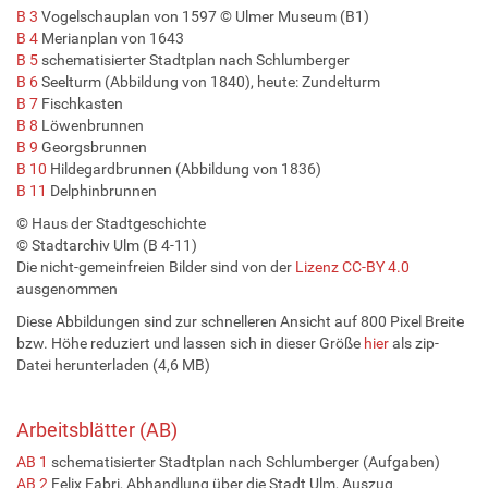
B 3
Vogelschauplan von 1597 © Ulmer Museum (B1)
B 4
Merianplan von 1643
B 5
schematisierter Stadtplan nach Schlumberger
B 6
Seelturm (Abbildung von 1840), heute: Zundelturm
B 7
Fischkasten
B 8
Löwenbrunnen
B 9
Georgsbrunnen
B 10
Hildegardbrunnen (Abbildung von 1836)
B 11
Delphinbrunnen
© Haus der Stadtgeschichte
© Stadtarchiv Ulm (B 4-11)
Die nicht-gemeinfreien Bilder sind von der
Lizenz CC-BY 4.0
ausgenommen
Diese Abbildungen sind zur schnelleren Ansicht auf 800 Pixel Breite
bzw. Höhe reduziert und lassen sich in dieser Größe
hier
als zip-
Datei herunterladen (4,6 MB)
Arbeitsblätter (AB)
AB 1
schematisierter Stadtplan nach Schlumberger (Aufgaben)
AB 2
Felix Fabri, Abhandlung über die Stadt Ulm, Auszug