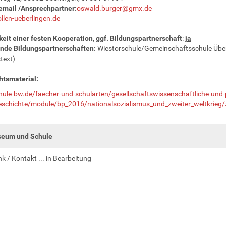
email /Ansprechpartner:
oswald.burger@gmx.de
len-ueberlingen.de
eit einer festen Kooperation, ggf. Bildungspartnerschaft
:
ja
nde Bildungspartnerschaften:
Wiestorschule/Gemeinschaftsschule Über
text)
htsmaterial:
le-bw.de/faecher-und-schularten/gesellschaftswissenschaftliche-und-
schichte/module/bp_2016/nationalsozialismus_und_zweiter_weltkrieg/zw
eum und Schule
nk / Kontakt ... in Bearbeitung