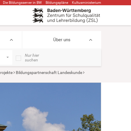
Die Bildungsserver in BW
Bildungspläne
Kultusministerium
Über uns
Nur hier
suchen
rojekte
Bildungspartnerschaft Landeskunde