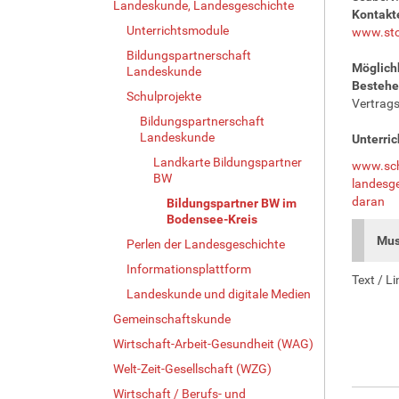
Landeskunde, Landesgeschichte
Kontakt
Unterrichtsmodule
www.stol
Bildungspartnerschaft
Möglichk
Landeskunde
Bestehe
Schulprojekte
Vertrags
Bildungspartnerschaft
Landeskunde
Unterric
Landkarte Bildungspartner
www.schu
BW
landesge
daran
Bildungspartner BW im
Bodensee-Kreis
Mus
Perlen der Landesgeschichte
Informationsplattform
Text / Li
Landeskunde und digitale Medien
Gemeinschaftskunde
Wirtschaft-Arbeit-Gesundheit (WAG)
Welt-Zeit-Gesellschaft (WZG)
Wirtschaft / Berufs- und