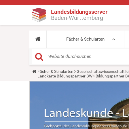
Landesbildungsserver
Baden-Württemberg
Fächer & Schularten
Y
Fächer & Schularten
Gesellschaftswissenschaftlic
o
Landkarte Bildungspartner BW
Bildungspartner B
u
a
r
e
h
e
r
e
: