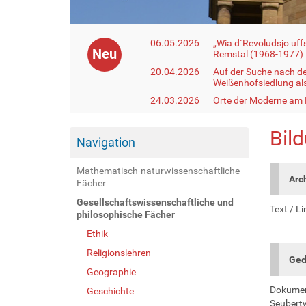
06.05.2026
„Wia d´Revoludsjo uf
Neu
Remstal (1968-1977)
20.04.2026
Auf der Suche nach d
Weißenhofsiedlung a
24.03.2026
Orte der Moderne am
Bil
Navigation
Mathematisch-naturwissenschaftliche
Arc
Fächer
Gesellschaftswissenschaftliche und
Text / Li
philosophische Fächer
Ethik
Religionslehren
Ged
Geographie
Dokument
Geschichte
Seubert