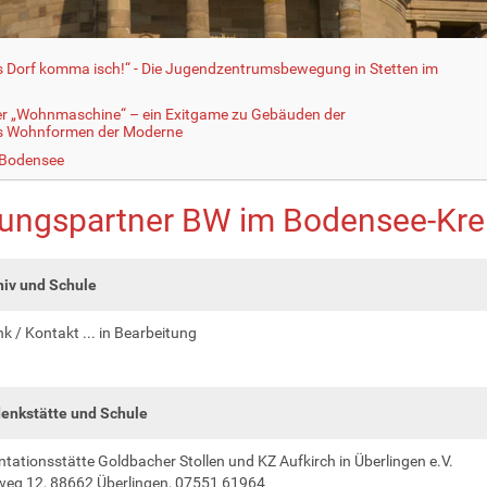
fs Dorf komma isch!“ - Die Jugendzentrumsbewegung in Stetten im
er „Wohnmaschine“ – ein Exitgame zu Gebäuden der
ls Wohnformen der Moderne
 Bodensee
dungspartner BW im Bodensee-Kre
hiv und Schule
nk / Kontakt ... in Bearbeitung
enkstätte und Schule
ationsstätte Goldbacher Stollen und KZ Aufkirch in Überlingen e.V.
weg 12, 88662 Überlingen, 07551 61964