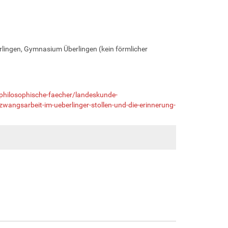
lingen, Gymnasium Überlingen (kein förmlicher
philosophische-faecher/landeskunde-
angsarbeit-im-ueberlinger-stollen-und-die-erinnerung-