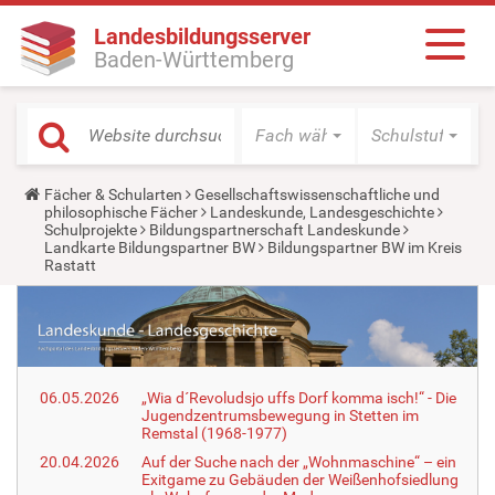
Landesbildungsserver
Baden-Württemberg
Fach wählen
Schulstufe wäh
Y
Fächer & Schularten
Gesellschaftswissenschaftliche und
o
philosophische Fächer
Landeskunde, Landesgeschichte
u
Schulprojekte
Bildungspartnerschaft Landeskunde
a
Landkarte Bildungspartner BW
Bildungspartner BW im Kreis
r
Rastatt
e
h
e
r
e
:
06.05.2026
„Wia d´Revoludsjo uffs Dorf komma isch!“ - Die
Jugendzentrumsbewegung in Stetten im
Remstal (1968-1977)
20.04.2026
Auf der Suche nach der „Wohnmaschine“ – ein
Exitgame zu Gebäuden der Weißenhofsiedlung