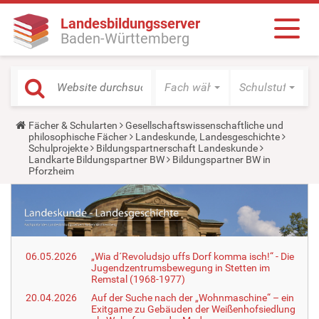
Landesbildungsserver
Baden-Württemberg
Fach wählen
Schulstufe wäh
Y
Fächer & Schularten
Gesellschaftswissenschaftliche und
o
philosophische Fächer
Landeskunde, Landesgeschichte
u
Schulprojekte
Bildungspartnerschaft Landeskunde
a
Landkarte Bildungspartner BW
Bildungspartner BW in
r
Pforzheim
e
h
e
r
e
:
06.05.2026
„Wia d´Revoludsjo uffs Dorf komma isch!“ - Die
Jugendzentrumsbewegung in Stetten im
Remstal (1968-1977)
20.04.2026
Auf der Suche nach der „Wohnmaschine“ – ein
Exitgame zu Gebäuden der Weißenhofsiedlung