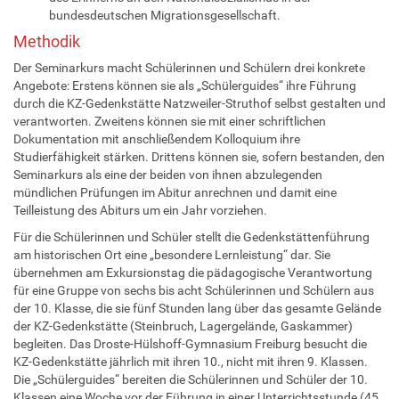
bundesdeutschen Migrationsgesellschaft.
Methodik
Der Seminarkurs macht Schülerinnen und Schülern drei konkrete
Angebote: Erstens können sie als „Schülerguides“ ihre Führung
durch die KZ-Gedenkstätte Natzweiler-Struthof selbst gestalten und
verantworten. Zweitens können sie mit einer schriftlichen
Dokumentation mit anschließendem Kolloquium ihre
Studierfähigkeit stärken. Drittens können sie, sofern bestanden, den
Seminarkurs als eine der beiden von ihnen abzulegenden
mündlichen Prüfungen im Abitur anrechnen und damit eine
Teilleistung des Abiturs um ein Jahr vorziehen.
Für die Schülerinnen und Schüler stellt die Gedenkstättenführung
am historischen Ort eine „besondere Lernleistung“ dar. Sie
übernehmen am Exkursionstag die pädagogische Verantwortung
für eine Gruppe von sechs bis acht Schülerinnen und Schülern aus
der 10. Klasse, die sie fünf Stunden lang über das gesamte Gelände
der KZ-Gedenkstätte (Steinbruch, Lagergelände, Gaskammer)
begleiten. Das Droste-Hülshoff-Gymnasium Freiburg besucht die
KZ-Gedenkstätte jährlich mit ihren 10., nicht mit ihren 9. Klassen.
Die „Schülerguides“ bereiten die Schülerinnen und Schüler der 10.
Klassen eine Woche vor der Führung in einer Unterrichtsstunde (45