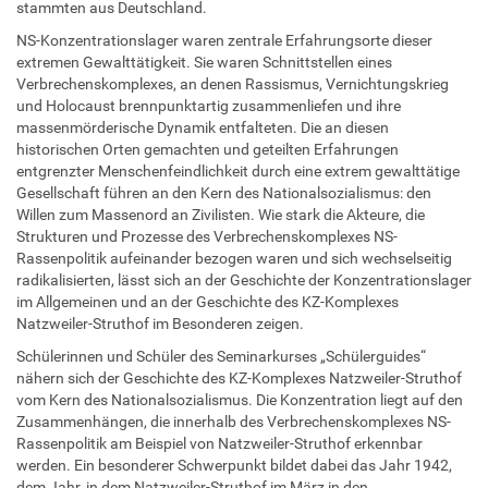
stammten aus Deutschland.
NS-Konzentrationslager waren zentrale Erfahrungsorte dieser
extremen Gewalttätigkeit. Sie waren Schnittstellen eines
Verbrechenskomplexes, an denen Rassismus, Vernichtungskrieg
und Holocaust brennpunktartig zusammenliefen und ihre
massenmörderische Dynamik entfalteten. Die an diesen
historischen Orten gemachten und geteilten Erfahrungen
entgrenzter Menschenfeindlichkeit durch eine extrem gewalttätige
Gesellschaft führen an den Kern des Nationalsozialismus: den
Willen zum Massenord an Zivilisten. Wie stark die Akteure, die
Strukturen und Prozesse des Verbrechenskomplexes NS-
Rassenpolitik aufeinander bezogen waren und sich wechselseitig
radikalisierten, lässt sich an der Geschichte der Konzentrationslager
im Allgemeinen und an der Geschichte des KZ-Komplexes
Natzweiler-Struthof im Besonderen zeigen.
Schülerinnen und Schüler des Seminarkurses „Schülerguides“
nähern sich der Geschichte des KZ-Komplexes Natzweiler-Struthof
vom Kern des Nationalsozialismus. Die Konzentration liegt auf den
Zusammenhängen, die innerhalb des Verbrechenskomplexes NS-
Rassenpolitik am Beispiel von Natzweiler-Struthof erkennbar
werden. Ein besonderer Schwerpunkt bildet dabei das Jahr 1942,
dem Jahr, in dem Natzweiler-Struthof im März in den