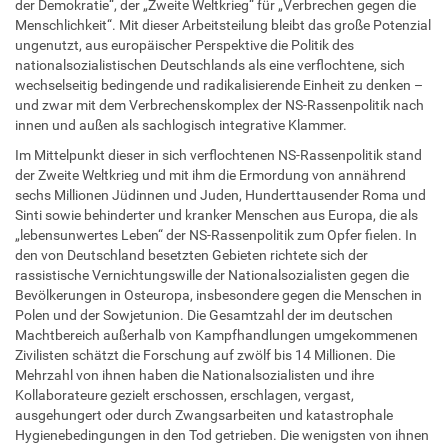
der Demokratie“, der „Zweite Weltkrieg“ für „Verbrechen gegen die
Menschlichkeit“. Mit dieser Arbeitsteilung bleibt das große Potenzial
ungenutzt, aus europäischer Perspektive die Politik des
nationalsozialistischen Deutschlands als eine verflochtene, sich
wechselseitig bedingende und radikalisierende Einheit zu denken –
und zwar mit dem Verbrechenskomplex der NS-Rassenpolitik nach
innen und außen als sachlogisch integrative Klammer.
Im Mittelpunkt dieser in sich verflochtenen NS-Rassen­politik stand
der Zweite Weltkrieg und mit ihm die Ermor­dung von annährend
sechs Millionen Jüdinnen und Juden, Hunderttausender Roma und
Sinti sowie behinderter und kranker Menschen aus Europa, die als
„lebensunwertes Leben“ der NS-Rassenpolitik zum Opfer fielen. In
den von Deutschland besetzten Gebieten richtete sich der
rassistische Vernichtungswille der Nationalsozialisten gegen die
Bevöl­kerungen in Osteuropa, insbesondere gegen die Menschen in
Polen und der Sowjetunion. Die Gesamtzahl der im deutschen
Machtbereich außerhalb von Kampfhandlungen umgekommenen
Zivilisten schätzt die Forschung auf zwölf bis 14 Millionen. Die
Mehrzahl von ihnen haben die Nationalsozialisten und ihre
Kollaborateure gezielt erschossen, erschlagen, vergast,
ausgehungert oder durch Zwangsarbeiten und katastrophale
Hygienebedingun­gen in den Tod getrieben. Die wenigsten von ihnen