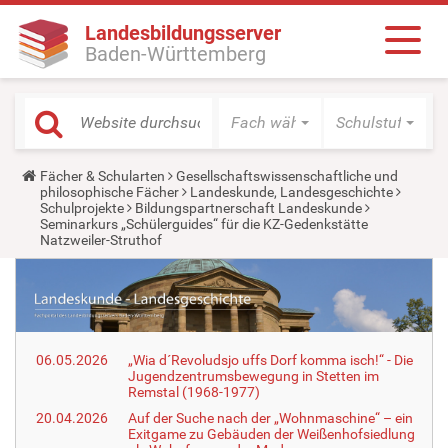
Landesbildungsserver
Baden-Württemberg
Fach wählen
Schulstufe wäh
Y
Fächer & Schularten
Gesellschaftswissenschaftliche und
o
philosophische Fächer
Landeskunde, Landesgeschichte
u
Schulprojekte
Bildungspartnerschaft Landeskunde
a
Seminarkurs „Schülerguides“ für die KZ-Gedenkstätte
r
Natzweiler-Struthof
e
h
e
r
e
:
06.05.2026
„Wia d´Revoludsjo uffs Dorf komma isch!“ - Die
Jugendzentrumsbewegung in Stetten im
Remstal (1968-1977)
20.04.2026
Auf der Suche nach der „Wohnmaschine“ – ein
Exitgame zu Gebäuden der Weißenhofsiedlung