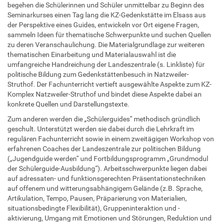
begehen die Schülerinnen und Schüler unmittelbar zu Beginn des
Seminarkurses einen Tag lang die KZ-Gedenkstätte im Elsass aus
der Perspektive eines Guides, entwickeln vor Ort eigene Fragen,
sammeln Ideen für thematische Schwerpunkte und suchen Quellen
zu deren Veranschaulichung. Die Materialgrundlage zur weiteren
thematischen Einarbeitung und Materialauswahl ist die
umfangreiche Handreichung der Landeszentrale (s. Linkliste) für
politische Bildung zum Gedenkstättenbesuch in Natzweiler-
Struthof. Der Fachunterricht vertieft ausgewählte Aspekte zum KZ-
Komplex Natzweiler-Struthof und bindet diese Aspekte dabei an
konkrete Quellen und Darstellungstexte.
Zum anderen werden die „Schülerguides“ methodisch gründlich
geschult. Unterstützt werden sie dabei durch die Lehrkraft im
regulären Fachunterricht sowie in einem zweitägigen Workshop von
erfahrenen Coaches der Landeszentrale zur politischen Bildung
(„Jugendguide werden“ und Fortbildungsprogramm „Grundmodul
der Schülerguide-Ausbildung“). Arbeitsschwerpunkte liegen dabei
auf adressaten- und funktionsgerechten Präsentationstechniken
auf offenem und witterungsabhängigem Gelände (z.B. Sprache,
Artikulation, Tempo, Pausen, Präparierung von Materialien,
situationsbedingte Flexibilität), Gruppeninteraktion und -
aktivierung, Umgang mit Emotionen und Störungen, Reduktion und