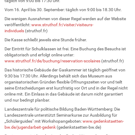
täglich von 9:00 bis 17:30 Uhr.
Vom 16. April bis 30. September: täglich von 9:00 bis 18.30 Uhr.
Die wenigen Ausnahmen von dieser Regel werden auf der Website
veröffentlicht:
www.struthof.fr/visiter/visiteurs-
individuels
(struthof.fr)
Die Kasse schließt jeweils eine Stunde früher.
Der Eintritt für Schulklassen ist frei. Eine Buchung des Besuchs ist
obligatorisch und erfolgt online unter:
www.struthof.fr/de/buchung/reservation-scolaires
(struthof.fr)
Das historische Gebäude der Gaskammer ist täglich geöffnet von
9:30 bis 17:30 Uhr. Allerdings behält sich das Museum aus
organisatorischen Gründen flexible Öffnungszeiten vor und teilt
seine Entscheidungen erst kurzfristig vor Ort und in der Regel nicht
online mit. Ein Einlass in das Gebäude ist darum nicht garantiert
und nur bedingt planbar.
Landeszentrale für politische Bildung Baden-Württemberg: Die
Landeszentrale unterstützt Seminarkurse zur Ausbildung für
„Schülerguides“ mit Workshopangeboten:
www.gedenkstaetten-
bw.de/jugendarbeit-gedenk
(gedenkstaetten-bw.de)