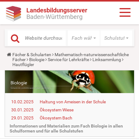
Landesbildungsserver
Baden-Württemberg
Fach wählen
Schulstufe wäh
Y
Fächer & Schularten
Mathematisch-naturwissenschaftliche
o
Fächer
Biologie
Service für Lehrkräfte
Linksammlung
u
Hautflügler
a
r
e
h
e
r
e
10.02.2025
Haltung von Ameisen in der Schule
:
30.01.2025
Ökosystem Wiese
29.01.2025
Ökosystem Bach
Informationen und Materialien zum Fach Biologie in allen
Schulformen und für alle Schulstufen