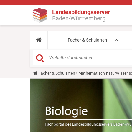
Landesbildungsserver
Baden-Württemberg
Fächer & Schularten
Y
Fächer & Schularten
Mathematisch-naturwissensc
o
u
a
r
e
h
e
r
e
: