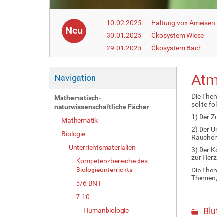
10.02.2025
Haltung von Ameisen i
Neu
30.01.2025
Ökosystem Wiese
29.01.2025
Ökosystem Bach
Atm
Navigation
Die Them
Mathematisch-
sollte f
naturwissenschaftliche Fächer
1) Der Z
Mathematik
2) Der U
Biologie
Rauchen;
Unterrichtsmaterialien
3) Der K
zur Herz
Kompetenzbereiche des
Biologieunterrichts
Die Them
Themen, 
5/6 BNT
7-10
Blu
Humanbiologie