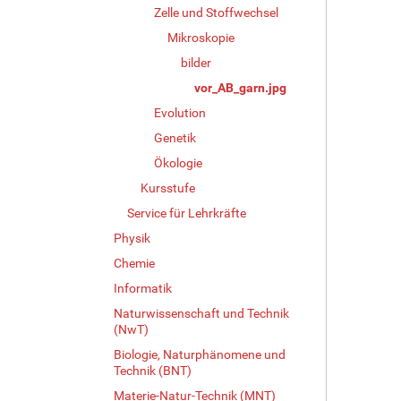
g
Zelle und Stoffwechsel
e
Mikroskopie
B
bilder
i
l
vor_AB_garn.jpg
d
Evolution
i
n
Genetik
v
Ökologie
o
Kursstufe
l
l
Service für Lehrkräfte
e
Physik
r
G
Chemie
r
Informatik
ö
Naturwissenschaft und Technik
ß
(NwT)
e
…
Biologie, Naturphänomene und
Technik (BNT)
Materie-Natur-Technik (MNT)