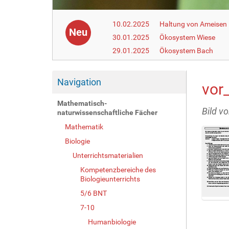
10.02.2025
Haltung von Ameisen i
Neu
30.01.2025
Ökosystem Wiese
29.01.2025
Ökosystem Bach
Navigation
vor
Mathematisch-
Bild v
naturwissenschaftliche Fächer
Mathematik
Biologie
Unterrichtsmaterialien
Kompetenzbereiche des
Biologieunterrichts
5/6 BNT
Z
7-10
e
Humanbiologie
i