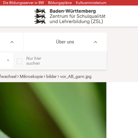
Die Bildungsserver in BW
Bildungspläne
Kultusministerium
Über uns
Nur hier
suchen
ffwechsel
Mikroskopie
bilder
vor_AB_garn.jpg