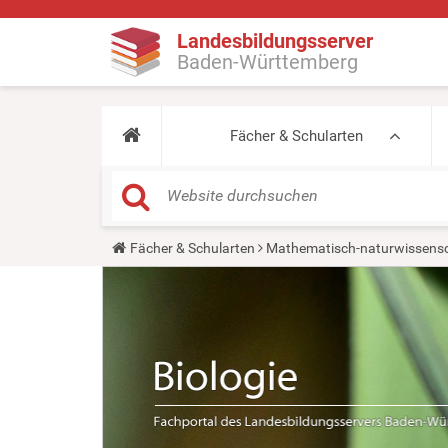
Landesbildungsserver
Baden-Württemberg
Fächer & Schularten
Y
Fächer & Schularten
Mathematisch-naturwissensc
o
u
a
r
e
h
e
r
e
: