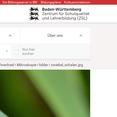
Die Bildungsserver in BW
Bildungspläne
Kultusministerium
Über uns
Nur hier
suchen
ffwechsel
Mikroskopie
bilder
zwiebel_schalen.jpg