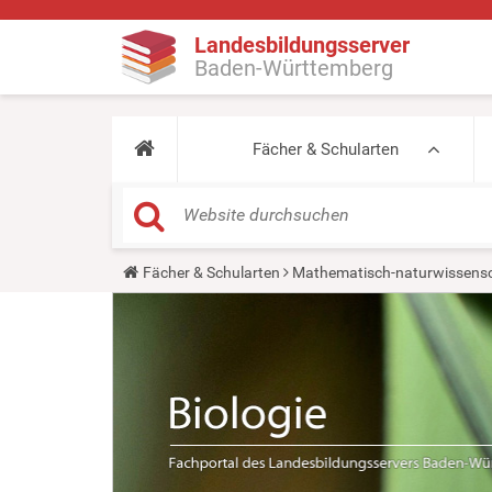
Landesbildungsserver
Baden-Württemberg
Fächer & Schularten
Y
Fächer & Schularten
Mathematisch-naturwissensc
o
u
a
r
e
h
e
r
e
: