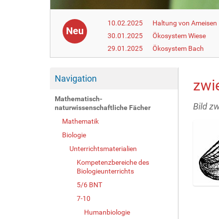
10.02.2025
Haltung von Ameisen i
Neu
30.01.2025
Ökosystem Wiese
29.01.2025
Ökosystem Bach
Navigation
zwi
Mathematisch-
Bild z
naturwissenschaftliche Fächer
Mathematik
Biologie
Unterrichtsmaterialien
Kompetenzbereiche des
Biologieunterrichts
5/6 BNT
Z
7-10
e
i
Humanbiologie