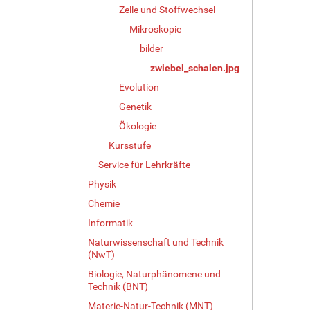
g
Zelle und Stoffwechsel
e
Mikroskopie
B
i
bilder
l
zwiebel_schalen.jpg
d
i
Evolution
n
Genetik
v
Ökologie
o
l
Kursstufe
l
Service für Lehrkräfte
e
r
Physik
G
Chemie
r
Informatik
ö
ß
Naturwissenschaft und Technik
e
(NwT)
…
Biologie, Naturphänomene und
Technik (BNT)
Materie-Natur-Technik (MNT)