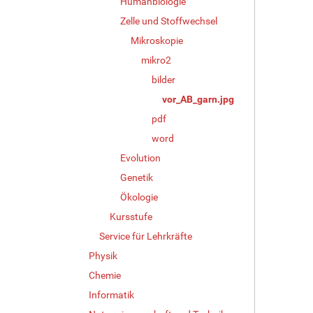
Humanbiologie
i
g
Zelle und Stoffwechsel
e
Mikroskopie
B
mikro2
i
l
bilder
d
vor_AB_garn.jpg
i
n
pdf
v
word
o
Evolution
l
l
Genetik
e
Ökologie
r
G
Kursstufe
r
Service für Lehrkräfte
ö
Physik
ß
e
Chemie
…
Informatik