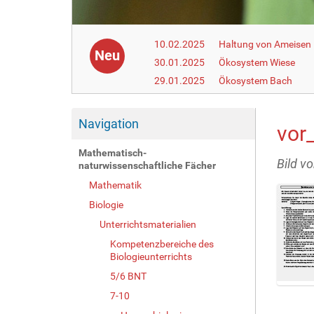
10.02.2025
Haltung von Ameisen i
Neu
30.01.2025
Ökosystem Wiese
29.01.2025
Ökosystem Bach
Navigation
vor
Mathematisch-
Bild v
naturwissenschaftliche Fächer
Mathematik
Biologie
Unterrichtsmaterialien
Kompetenzbereiche des
Biologieunterrichts
5/6 BNT
Z
7-10
e