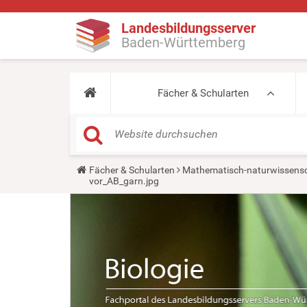
Landesbildungsserver
Baden-Württemberg
Fächer & Schularten
Y
Fächer & Schularten
Mathematisch-naturwissensc
o
vor_AB_garn.jpg
u
a
r
e
h
e
r
e
: