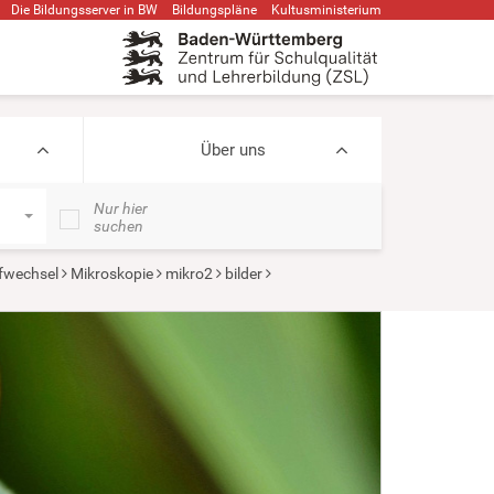
Die Bildungsserver in BW
Bildungspläne
Kultusministerium
Über uns
Nur hier
suchen
ffwechsel
Mikroskopie
mikro2
bilder