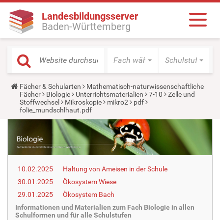
Landesbildungsserver
Baden-Württemberg
Fach wählen
Schulstufe wäh
Y
Fächer & Schularten
Mathematisch-naturwissenschaftliche
o
Fächer
Biologie
Unterrichtsmaterialien
7-10
Zelle und
u
Stoffwechsel
Mikroskopie
mikro2
pdf
a
folie_mundschlhaut.pdf
r
e
h
e
r
e
:
10.02.2025
Haltung von Ameisen in der Schule
30.01.2025
Ökosystem Wiese
29.01.2025
Ökosystem Bach
Informationen und Materialien zum Fach Biologie in allen
Schulformen und für alle Schulstufen