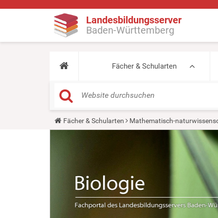
Landesbildungsserver
Baden-Württemberg
Fächer & Schularten
Y
Fächer & Schularten
Mathematisch-naturwissensc
o
u
a
r
e
h
e
r
e
: