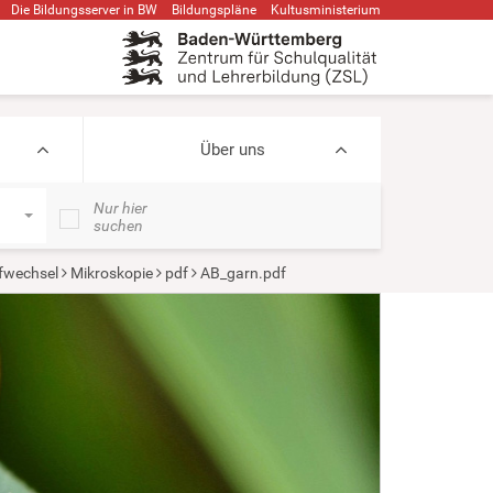
Die Bildungsserver in BW
Bildungspläne
Kultusministerium
Über uns
Nur hier
suchen
ffwechsel
Mikroskopie
pdf
AB_garn.pdf