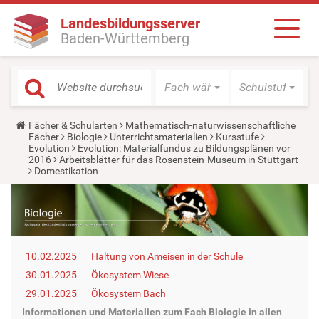
Landesbildungsserver
Baden-Württemberg
Fach wählen
Schulstufe wäh
Y
Fächer & Schularten
Mathematisch-naturwissenschaftliche
o
Fächer
Biologie
Unterrichtsmaterialien
Kursstufe
u
Evolution
Evolution: Materialfundus zu Bildungsplänen vor
a
2016
Arbeitsblätter für das Rosenstein-Museum in Stuttgart
r
Domestikation
e
h
e
r
e
:
10.02.2025
Haltung von Ameisen in der Schule
30.01.2025
Ökosystem Wiese
29.01.2025
Ökosystem Bach
Informationen und Materialien zum Fach Biologie in allen