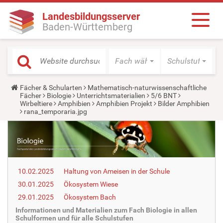
Landesbildungsserver
Baden-Württemberg
Fach wählen
Schulstufe wäh
Y
Fächer & Schularten
Mathematisch-naturwissenschaftliche
o
Fächer
Biologie
Unterrichtsmaterialien
5/6 BNT
u
Wirbeltiere
Amphibien
Amphibien Projekt
Bilder Amphibien
a
rana_temporaria.jpg
r
e
h
e
r
e
:
10.02.2025
Haltung von Ameisen in der Schule
30.01.2025
Ökosystem Wiese
29.01.2025
Ökosystem Bach
Informationen und Materialien zum Fach Biologie in allen
Schulformen und für alle Schulstufen