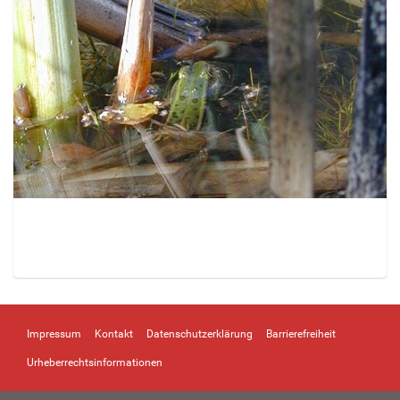
Z
e
i
Impressum
Kontakt
Datenschutzerklärung
Barrierefreiheit
g
e
Urheberrechtsinformationen
B
i