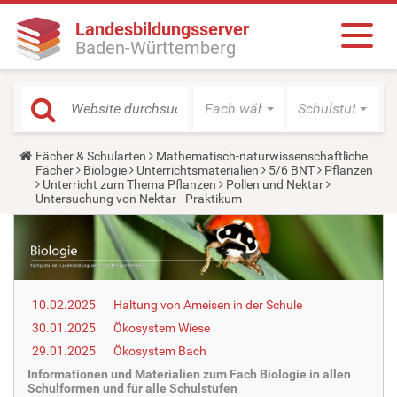
Landesbildungsserver
Baden-Württemberg
Fach wählen
Schulstufe wäh
Y
Fächer & Schularten
Mathematisch-naturwissenschaftliche
o
Fächer
Biologie
Unterrichtsmaterialien
5/6 BNT
Pflanzen
u
Unterricht zum Thema Pflanzen
Pollen und Nektar
a
Untersuchung von Nektar - Praktikum
r
e
h
e
r
e
:
10.02.2025
Haltung von Ameisen in der Schule
30.01.2025
Ökosystem Wiese
29.01.2025
Ökosystem Bach
Informationen und Materialien zum Fach Biologie in allen
Schulformen und für alle Schulstufen