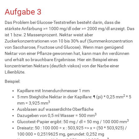
Aufgabe 3
Das Problem bei Glucose-Teststreifen besteht darin, dass die
stärkste Anfärbung >= 1000 mg/dl oder >= 2000 mg/dl anzeigt. Das
ist 1 bzw. 2 Massenprozent. Nektar weist aber
Zuckerkonzentrationen von 10 bis 30% auf (Summenkonzentration
von Saccharose, Fructose und Glucose). Wenn man genügend
Nektar von einer Pflanze gewonnen hat, kann man ihn verdünnen
und erhält so brauchbare Ergebnisse. Hier ein Beispiel eines
konzentrierten Nektars (deutlich viskos) von der Narbe einer
Lilienblüte.
Beispiel:
Kapillare mit Innendurchmesser 1 mm
2
5 mm Steighöhe Nektar in der Kapillare: ¶ (pi) * 0,25 mm
* 5
3
mm = 3,925 mm
Ausblasen auf wasserdichte Oberfläche
3
Dazugeben von 0,5 ml Wasser = 500 mm
3
Glucotest-Papier ergibt: 50 mg / dl = 50 mg / 100 000 mm
Dreisatz: 50 : 100 000 = x : 503,925 => x = (50 * 503,925) /
100 000 = 0,2519625 mg, gerundet: 0,252 mg