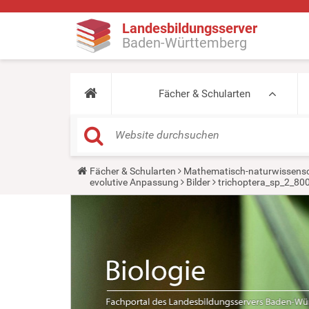
Landesbildungsserver
Baden-Württemberg
Fächer & Schularten
Y
Fächer & Schularten
Mathematisch-naturwissensc
o
evolutive Anpassung
Bilder
trichoptera_sp_2_800
u
a
r
e
h
e
r
e
: