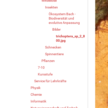
Wirbellose
Insekten
Ökosystem Bach -
Biodiversität und
evolutive Anpassung
Bilder
trichoptera_sp_2_8
00.jpg
Schnecken
Spinnentiere
Pflanzen
7-10
Kursstufe
Service für Lehrkräfte
Physik
Chemie
Informatik
Naturwissenschaft und Technik