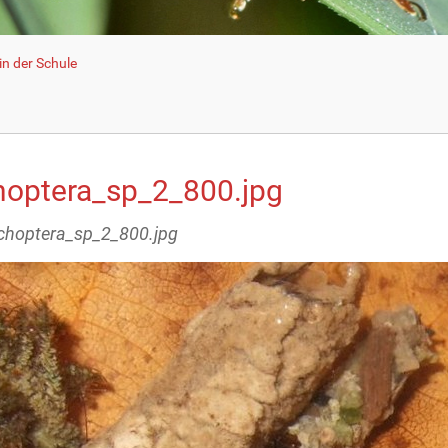
n der Schule
choptera_sp_2_800.jpg
richoptera_sp_2_800.jpg