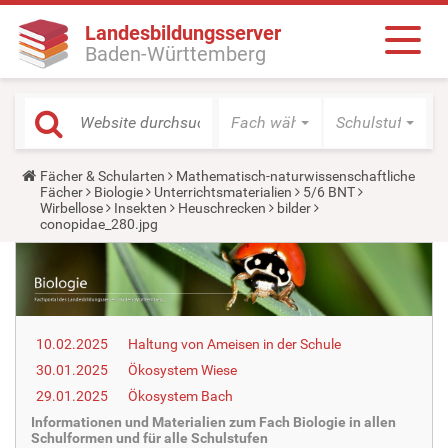
Landesbildungsserver
Baden-Württemberg
Fach wählen
Schulstufe wäh
Y
Fächer & Schularten
Mathematisch-naturwissenschaftliche
o
Fächer
Biologie
Unterrichtsmaterialien
5/6 BNT
u
Wirbellose
Insekten
Heuschrecken
bilder
a
conopidae_280.jpg
r
e
h
e
r
e
:
10.02.2025
Haltung von Ameisen in der Schule
30.01.2025
Ökosystem Wiese
29.01.2025
Ökosystem Bach
Informationen und Materialien zum Fach Biologie in allen
Schulformen und für alle Schulstufen