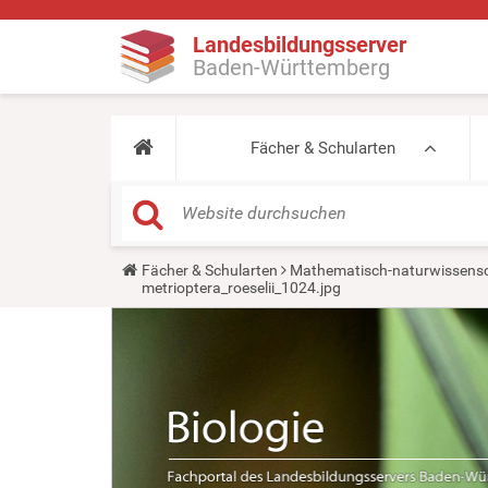
Landesbildungsserver
Baden-Württemberg
Fächer & Schularten
Y
Fächer & Schularten
Mathematisch-naturwissensc
o
metrioptera_roeselii_1024.jpg
u
a
r
e
h
e
r
e
: