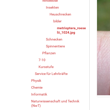
Wirbellose
Insekten
Heuschrecken
bilder
metrioptera_roese
lii_1024.jpg
Schnecken
Spinnentiere
Pflanzen
7-10
Kursstufe
Service für Lehrkräfte
Physik
Chemie
Informatik
Z
Naturwissenschaft und Technik
e
(NwT)
i