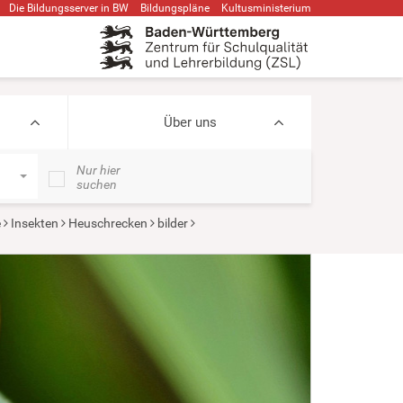
Die Bildungsserver in BW
Bildungspläne
Kultusministerium
Über uns
Nur hier
suchen
e
Insekten
Heuschrecken
bilder