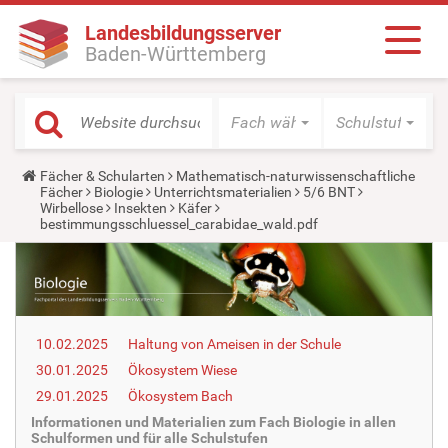
Landesbildungsserver
Baden-Württemberg
Fach wählen
Schulstufe wäh
Y
Fächer & Schularten
Mathematisch-naturwissenschaftliche
o
Fächer
Biologie
Unterrichtsmaterialien
5/6 BNT
u
Wirbellose
Insekten
Käfer
a
bestimmungsschluessel_carabidae_wald.pdf
r
e
h
e
r
e
:
10.02.2025
Haltung von Ameisen in der Schule
30.01.2025
Ökosystem Wiese
29.01.2025
Ökosystem Bach
Informationen und Materialien zum Fach Biologie in allen
Schulformen und für alle Schulstufen