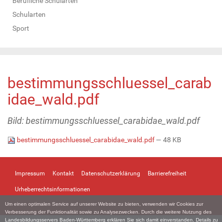
Berufliche Schularten
Schularten
Sport
bestimmungsschluessel_carab
idae_wald.pdf
Bild: bestimmungsschluessel_carabidae_wald.pdf
bestimmungsschluessel_carabidae_wald.pdf
— 48 KB
Impressum
Kontakt
Datenschutzerklärung
Barrierefreiheit
Urheberrechtsinformationen
Um einen optimalen Service auf unserer Website zu bieten, verwenden wir Cookies zur
Verbesserung der Funktionalität sowie zu Analysezwecken. Durch die weitere Nutzung des
Landesbildungsservers Baden-Württemberg erklären Sie sich damit einverstanden. Details zu