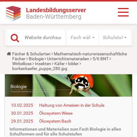
Landesbildungsserver
Baden-Württemberg
Fach wählen
Schulstufe wäh
Y
Fächer & Schularten
Mathematisch-naturwissenschaftliche
o
Fächer
Biologie
Unterrichtsmaterialien
5/6 BNT
u
Wirbellose
Insekten
Käfer
bilder
a
borkenkaefer_puppe_280.jpg
r
e
h
e
r
e
:
10.02.2025
Haltung von Ameisen in der Schule
30.01.2025
Ökosystem Wiese
29.01.2025
Ökosystem Bach
Informationen und Materialien zum Fach Biologie in allen
Schulformen und für alle Schulstufen