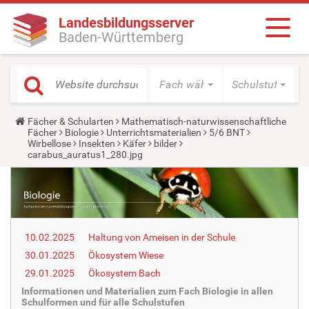
Landesbildungsserver
Baden-Württemberg
Fach wählen
Schulstufe wäh
Y
Fächer & Schularten
Mathematisch-naturwissenschaftliche
o
Fächer
Biologie
Unterrichtsmaterialien
5/6 BNT
u
Wirbellose
Insekten
Käfer
bilder
a
carabus_auratus1_280.jpg
r
e
h
e
r
e
:
10.02.2025
Haltung von Ameisen in der Schule
30.01.2025
Ökosystem Wiese
29.01.2025
Ökosystem Bach
Informationen und Materialien zum Fach Biologie in allen
Schulformen und für alle Schulstufen