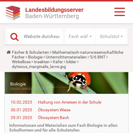
Landesbildungsserver
Baden-Württemberg
Fach wählen
Schulstufe wäh
Y
Fächer & Schularten
Mathematisch-naturwissenschaftliche
o
Fächer
Biologie
Unterrichtsmaterialien
5/6 BNT
u
Wirbellose
Insekten
Käfer
bilder
a
dytiscus_marginalis_larve.jpg
r
e
h
e
r
e
:
10.02.2025
Haltung von Ameisen in der Schule
30.01.2025
Ökosystem Wiese
29.01.2025
Ökosystem Bach
Informationen und Materialien zum Fach Biologie in allen
Schulformen und für alle Schulstufen