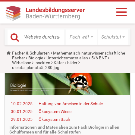
Landesbildungsserver
Baden-Württemberg
Fach wählen
Schulstufe wäh
Y
Fächer & Schularten
Mathematisch-naturwissenschaftliche
o
Fächer
Biologie
Unterrichtsmaterialien
5/6 BNT
u
Wirbellose
Insekten
Käfer
bilder
a
uleiota_planata5_280.jpg
r
e
h
e
r
e
:
10.02.2025
Haltung von Ameisen in der Schule
30.01.2025
Ökosystem Wiese
29.01.2025
Ökosystem Bach
Informationen und Materialien zum Fach Biologie in allen
Schulformen und für alle Schulstufen