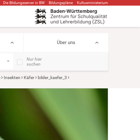
Die Bildungsserver in BW
Bildungspläne
Kultusministerium
Über uns
Nur hier
suchen
e
Insekten
Käfer
bilder_kaefer_3