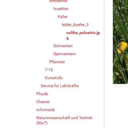
Wirbellose
Insekten
Käfer
bilder_kaefer_3
caltha_palustris.jp
g
Schnecken
Spinnentiere
Pflanzen
7-10
Kursstufe
Service für Lehrkräfte
Z
Physik
e
i
Chemie
g
Informatik
e
B
Naturwissenschaft und Technik
(NwT)
i