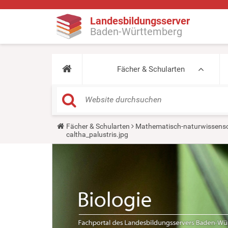
Landesbildungsserver
Baden-Württemberg
Fächer & Schularten
Y
Fächer & Schularten
Mathematisch-naturwissensc
o
caltha_palustris.jpg
u
a
r
e
h
e
r
e
: