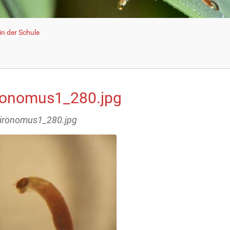
n der Schule
ronomus1_280.jpg
hironomus1_280.jpg