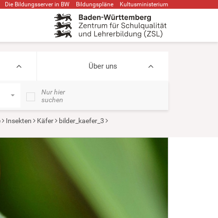
Die Bildungsserver in BW
Bildungspläne
Kultusministerium
Über uns
Nur hier
suchen
e
Insekten
Käfer
bilder_kaefer_3