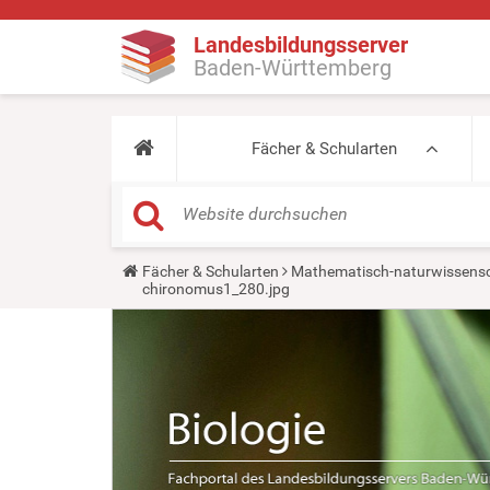
Landesbildungsserver
Baden-Württemberg
Fächer & Schularten
Y
Fächer & Schularten
Mathematisch-naturwissensc
o
chironomus1_280.jpg
u
a
r
e
h
e
r
e
: