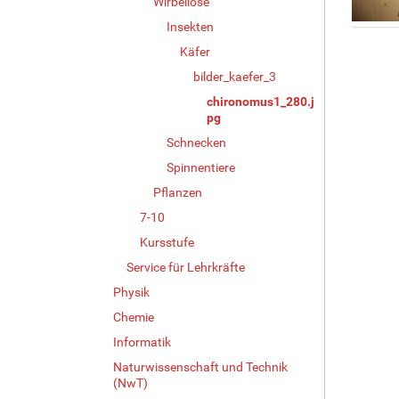
Wirbellose
Insekten
Z
Käfer
e
i
bilder_kaefer_3
g
chironomus1_280.j
e
pg
B
Schnecken
i
l
Spinnentiere
d
Pflanzen
i
n
7-10
v
Kursstufe
o
Service für Lehrkräfte
l
l
Physik
e
Chemie
r
G
Informatik
r
Naturwissenschaft und Technik
ö
(NwT)
ß