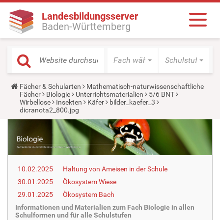
Landesbildungsserver
Baden-Württemberg
Fach wählen
Schulstufe wäh
Y
Fächer & Schularten
Mathematisch-naturwissenschaftliche
o
Fächer
Biologie
Unterrichtsmaterialien
5/6 BNT
u
Wirbellose
Insekten
Käfer
bilder_kaefer_3
a
dicranota2_800.jpg
r
e
h
e
r
e
:
10.02.2025
Haltung von Ameisen in der Schule
30.01.2025
Ökosystem Wiese
29.01.2025
Ökosystem Bach
Informationen und Materialien zum Fach Biologie in allen
Schulformen und für alle Schulstufen