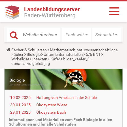
Landesbildungsserver
Baden-Württemberg
Fach wählen
Schulstufe wäh
Y
Fächer & Schularten
Mathematisch-naturwissenschaftliche
o
Fächer
Biologie
Unterrichtsmaterialien
5/6 BNT
u
Wirbellose
Insekten
Käfer
bilder_kaefer_3
a
donacia_vulgaris5.jpg
r
e
h
e
r
e
:
10.02.2025
Haltung von Ameisen in der Schule
30.01.2025
Ökosystem Wiese
29.01.2025
Ökosystem Bach
Informationen und Materialien zum Fach Biologie in allen
Schulformen und für alle Schulstufen