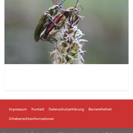
Z
e
i
Impressum
Kontakt
Datenschutzerklärung
Barrierefreiheit
g
e
Urheberrechtsinformationen
B
i