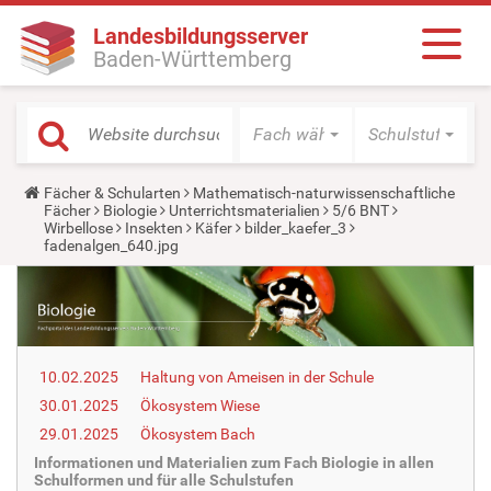
Landesbildungsserver
Baden-Württemberg
Fach wählen
Schulstufe wäh
Y
Fächer & Schularten
Mathematisch-naturwissenschaftliche
o
Fächer
Biologie
Unterrichtsmaterialien
5/6 BNT
u
Wirbellose
Insekten
Käfer
bilder_kaefer_3
a
fadenalgen_640.jpg
r
e
h
e
r
e
:
10.02.2025
Haltung von Ameisen in der Schule
30.01.2025
Ökosystem Wiese
29.01.2025
Ökosystem Bach
Informationen und Materialien zum Fach Biologie in allen
Schulformen und für alle Schulstufen