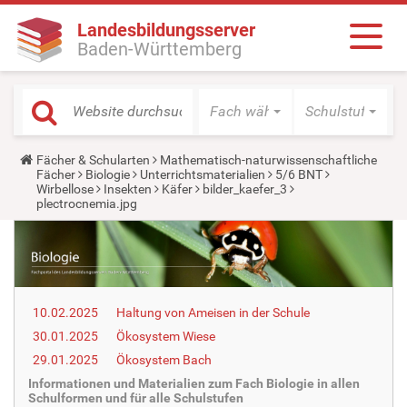
Landesbildungsserver
Baden-Württemberg
Fach wählen
Schulstufe wäh
Y
Fächer & Schularten
Mathematisch-naturwissenschaftliche
o
Fächer
Biologie
Unterrichtsmaterialien
5/6 BNT
u
Wirbellose
Insekten
Käfer
bilder_kaefer_3
a
plectrocnemia.jpg
r
e
h
e
r
e
:
10.02.2025
Haltung von Ameisen in der Schule
30.01.2025
Ökosystem Wiese
29.01.2025
Ökosystem Bach
Informationen und Materialien zum Fach Biologie in allen
Schulformen und für alle Schulstufen