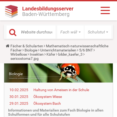
Landesbildungsserver
Baden-Württemberg
Fach wählen
Schulstufe wäh
Y
Fächer & Schularten
Mathematisch-naturwissenschaftliche
o
Fächer
Biologie
Unterrichtsmaterialien
5/6 BNT
u
Wirbellose
Insekten
Käfer
bilder_kaefer_3
a
sericostoma7.jpg
r
e
h
e
r
e
:
10.02.2025
Haltung von Ameisen in der Schule
30.01.2025
Ökosystem Wiese
29.01.2025
Ökosystem Bach
Informationen und Materialien zum Fach Biologie in allen
Schulformen und für alle Schulstufen