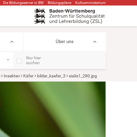
Die Bildungsserver in BW
Bildungspläne
Kultusministerium
Über uns
Nur hier
suchen
e
Insekten
Käfer
bilder_kaefer_3
sialis1_280.jpg