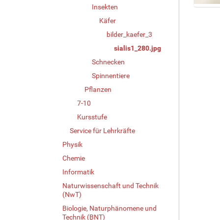
Insekten
Z
Käfer
e
i
bilder_kaefer_3
g
sialis1_280.jpg
e
B
Schnecken
i
Spinnentiere
l
Pflanzen
d
i
7-10
n
Kursstufe
v
o
Service für Lehrkräfte
l
Physik
l
Chemie
e
r
Informatik
G
Naturwissenschaft und Technik
r
(NwT)
ö
Biologie, Naturphänomene und
ß
Technik (BNT)
e