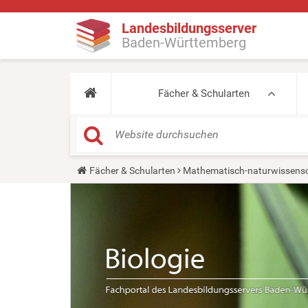
Landesbildungsserver
Baden-Württemberg
Fächer & Schularten
Y
Fächer & Schularten
Mathematisch-naturwissensc
o
u
a
r
e
h
e
r
e
: