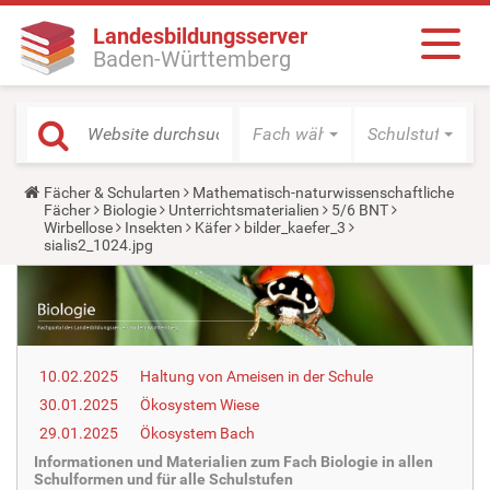
Landesbildungsserver
Baden-Württemberg
Fach wählen
Schulstufe wäh
Y
Fächer & Schularten
Mathematisch-naturwissenschaftliche
o
Fächer
Biologie
Unterrichtsmaterialien
5/6 BNT
u
Wirbellose
Insekten
Käfer
bilder_kaefer_3
a
sialis2_1024.jpg
r
e
h
e
r
e
:
10.02.2025
Haltung von Ameisen in der Schule
30.01.2025
Ökosystem Wiese
29.01.2025
Ökosystem Bach
Informationen und Materialien zum Fach Biologie in allen
Schulformen und für alle Schulstufen