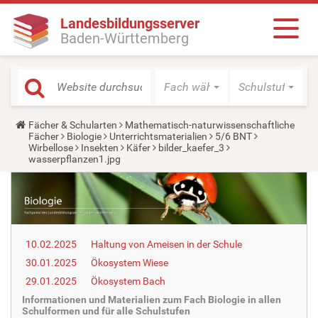
Landesbildungsserver
Baden-Württemberg
Fach wählen
Schulstufe wäh
Y
Fächer & Schularten
Mathematisch-naturwissenschaftliche
o
Fächer
Biologie
Unterrichtsmaterialien
5/6 BNT
u
Wirbellose
Insekten
Käfer
bilder_kaefer_3
a
wasserpflanzen1.jpg
r
e
h
e
r
e
:
10.02.2025
Haltung von Ameisen in der Schule
30.01.2025
Ökosystem Wiese
29.01.2025
Ökosystem Bach
Informationen und Materialien zum Fach Biologie in allen
Schulformen und für alle Schulstufen