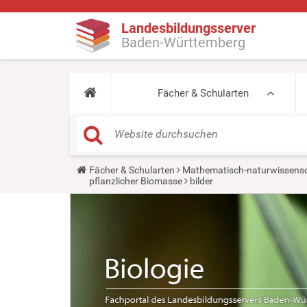
Landesbildungsserver
Baden-Württemberg
Fächer & Schularten
Y
Fächer & Schularten
Mathematisch-naturwissensc
o
pflanzlicher Biomasse
bilder
u
a
r
e
h
e
r
e
: