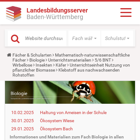
Landesbildungsserver
Baden-Württemberg
Fach wählen
Schulstufe wäh
Y
Fächer & Schularten
Mathematisch-naturwissenschaftliche
o
Fächer
Biologie
Unterrichtsmaterialien
5/6 BNT
u
Wirbellose
Insekten
Käfer
Unterrichtseinheit Nutzung von
a
pflanzlicher Biomasse
Klebstoff aus nachwachsenden
r
Rohstoffen
e
h
e
r
e
:
10.02.2025
Haltung von Ameisen in der Schule
30.01.2025
Ökosystem Wiese
29.01.2025
Ökosystem Bach
Informationen und Materialien zum Fach Biologie in allen