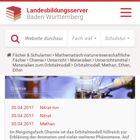
Landesbildungsserver
Baden-Württemberg
Fach wählen
Schulstufe wäh
Y
Fächer & Schularten
Mathematisch-naturwissenschaftliche
o
Fächer
Chemie
Unterricht
Materialien
Unterrichtsmittel
u
Materialien zum Orbitalmodell
Orbitalmodell: Methan, Ethen,
a
Ethin
r
e
h
e
r
e
:
30.04.2017
Nitrat-Ion
30.04.2017
Nitrat
30.04.2017
Methan
Im Neigungsfach Chemie ist das Orbitalmodell hilfreich zur
Erklärung der Aromaten und vieler weiterer Phänomene. Auf