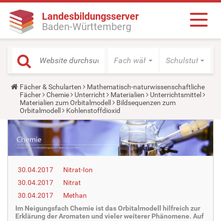
Landesbildungsserver
Baden-Württemberg
Fach wählen
Schulstufe wäh
Y
Fächer & Schularten
Mathematisch-naturwissenschaftliche
o
Fächer
Chemie
Unterricht
Materialien
Unterrichtsmittel
u
Materialien zum Orbitalmodell
Bildsequenzen zum
a
Orbitalmodell
Kohlenstoffdioxid
r
e
h
e
r
e
:
30.04.2017
Nitrat-Ion
30.04.2017
Nitrat
30.04.2017
Methan
Im Neigungsfach Chemie ist das Orbitalmodell hilfreich zur
Erklärung der Aromaten und vieler weiterer Phänomene. Auf