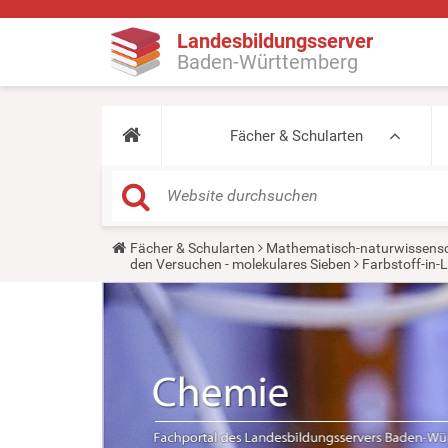
Landesbildungsserver
Baden-Württemberg
Fächer & Schularten
Y
Fächer & Schularten
Mathematisch-naturwissensc
o
den Versuchen - molekulares Sieben
Farbstoff-in-
u
a
r
e
h
e
r
e
: