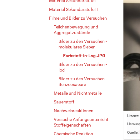
Material Sekundarstufe I
Material Sekundarstufe II
Filme und Bilder zu Versuchen
Teilchenbewegung und
Aggregatzustände
Bilder zu den Versuchen -
molekulares Sieben
Farbstoff-in-Lsg.JPG
Bilder zu den Versuchen -
Iod
Bilder zu den Versuchen -
Benzeosaeure
Metalle und Nichtmetalle
Sauerstoff
Nachweisreaktionen
Z
Lizenz:
Versuche Anfangsunterricht
e
Herausg
Stoffeigenschaften
i
Quelle:
Chemische Reaktion
g