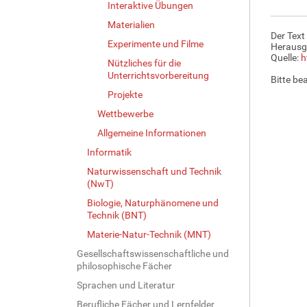
e
Interaktive Übungen
B
Materialien
i
Der Text
l
Experimente und Filme
Herausg
d
Quelle:
h
Nützliches für die
i
Unterrichtsvorbereitung
Bitte be
n
Projekte
v
o
Wettbewerbe
l
Allgemeine Informationen
l
Informatik
e
r
Naturwissenschaft und Technik
G
(NwT)
r
Biologie, Naturphänomene und
ö
Technik (BNT)
ß
Materie-Natur-Technik (MNT)
e
…
Gesellschaftswissenschaftliche und
philosophische Fächer
Sprachen und Literatur
Berufliche Fächer und Lernfelder