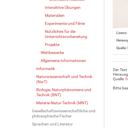
Interaktive Übungen
Materialien
Experimente und Filme
Nützliches für die
Z
Lizenz:
Unterrichtsvorbereitung
e
Herausg
i
Projekte
Quelle:
g
Wettbewerbe
e
Allgemeine Informationen
B
i
Informatik
Der Text
l
Herausg
Naturwissenschaft und Technik
d
Quelle:
h
(NwT)
i
Bitte be
Biologie, Naturphänomene und
n
Technik (BNT)
v
o
Materie-Natur-Technik (MNT)
l
Gesellschaftswissenschaftliche und
l
philosophische Fächer
e
Sprachen und Literatur
r