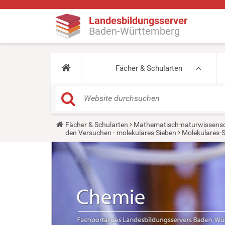
Landesbildungsserver
Baden-Württemberg
Fächer & Schularten
Y
Fächer & Schularten
Mathematisch-naturwissensc
o
den Versuchen - molekulares Sieben
Molekulares-S
u
a
r
e
h
e
r
e
: