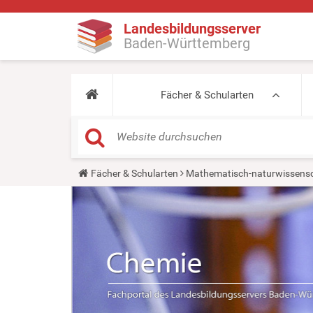
Landesbildungsserver
Baden-Württemberg
Fächer & Schularten
Y
Fächer & Schularten
Mathematisch-naturwissensc
o
u
a
r
e
h
e
r
e
: