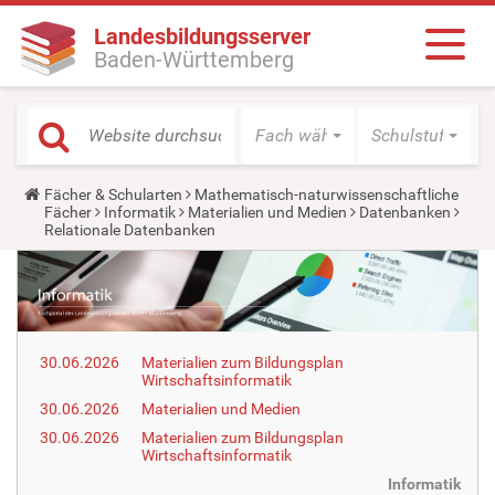
Landesbildungsserver
Baden-Württemberg
Fach wählen
Schulstufe wäh
Y
Fächer & Schularten
Mathematisch-naturwissenschaftliche
o
Fächer
Informatik
Materialien und Medien
Datenbanken
u
Relationale Datenbanken
a
r
e
h
e
r
e
30.06.2026
Materialien zum Bildungsplan
:
Wirtschaftsinformatik
30.06.2026
Materialien und Medien
30.06.2026
Materialien zum Bildungsplan
Wirtschaftsinformatik
Informatik