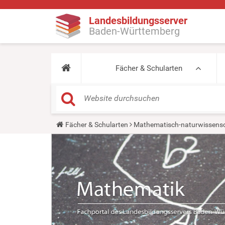
Landesbildungsserver
Baden-Württemberg
Fächer & Schularten
Y
Fächer & Schularten
Mathematisch-naturwissensc
o
u
a
r
e
h
e
r
e
: