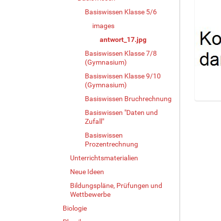
Basiswissen Klasse 5/6
images
antwort_17.jpg
Basiswissen Klasse 7/8
(Gymnasium)
Basiswissen Klasse 9/10
(Gymnasium)
Basiswissen Bruchrechnung
Z
Basiswissen "Daten und
e
Zufall"
i
Basiswissen
g
Prozentrechnung
e
B
Unterrichtsmaterialien
i
Neue Ideen
l
d
Bildungspläne, Prüfungen und
Wettbewerbe
i
n
Biologie
v