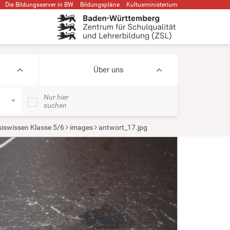
Die Bildungsserver in BW
Bildungspläne
Kultusministerium
Über uns
Nur hier
suchen
iswissen Klasse 5/6
images
antwort_17.jpg