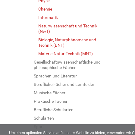
Physik
o
l
Chemie
l
Informatik
e
Naturwissenschaft und Technik
r
(NwT)
G
r
Biologie, Naturphänomene und
ö
Technik (BNT)
ß
Materie-Natur-Technik (MNT)
e
Gesellschaftswissenschaftliche und
…
philosophische Fächer
Sprachen und Literatur
Berufliche Fächer und Lernfelder
Musische Fächer
Praktische Fächer
Berufliche Schularten
Schularten
Sport
Um einen optimalen Service auf unserer Website zu bieten, verwenden wir 