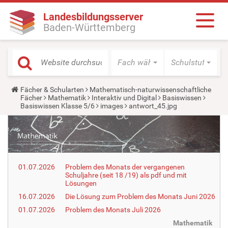
Landesbildungsserver
Baden-Württemberg
Fach wählen
Schulstufe wäh
Y
Fächer & Schularten
Mathematisch-naturwissenschaftliche
o
Fächer
Mathematik
Interaktiv und Digital
Basiswissen
u
Basiswissen Klasse 5/6
images
antwort_45.jpg
a
r
e
h
e
r
e
01.07.2026
Problem des Monats der vergangenen
:
Schuljahre (seit 18 /19) als pdf und mit
Lösungen
16.07.2026
Die Lösung zum Problem des Monats Juni 2026
01.07.2026
Problem des Monats Juli 2026
Mathematik