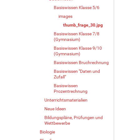
e
Basiswissen Klasse 5/6
B
images
i
l
thumb_frage_30.jpg
d
Basiswissen Klasse 7/8
i
(Gymnasium)
n
Basiswissen Klasse 9/10
v
(Gymnasium)
o
l
Basiswissen Bruchrechnung
l
Basiswissen "Daten und
e
Zufall"
r
Basiswissen
G
Prozentrechnung
r
ö
Unterrichtsmaterialien
ß
Neue Ideen
e
…
Bildungspläne, Prüfungen und
Wettbewerbe
Biologie