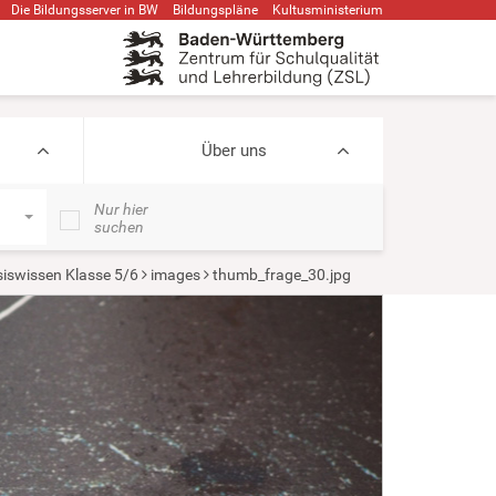
Die Bildungsserver in BW
Bildungspläne
Kultusministerium
Über uns
Nur hier
suchen
iswissen Klasse 5/6
images
thumb_frage_30.jpg