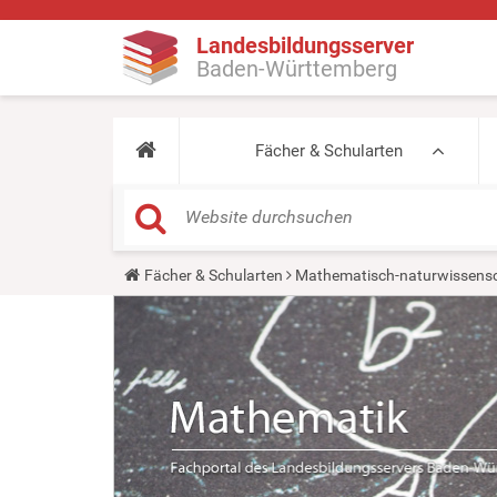
Landesbildungsserver
Baden-Württemberg
Fächer & Schularten
Y
Fächer & Schularten
Mathematisch-naturwissensc
o
u
a
r
e
h
e
r
e
: