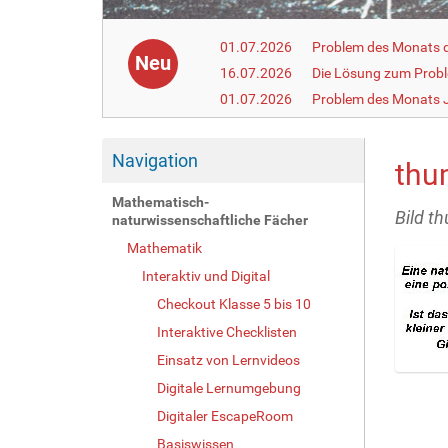
01.07.2026
Problem des Monats de
Neu
16.07.2026
Die Lösung zum Prob
01.07.2026
Problem des Monats J
Navigation
thu
Mathematisch-
Bild t
naturwissenschaftliche Fächer
Mathematik
Interaktiv und Digital
Checkout Klasse 5 bis 10
Interaktive Checklisten
Einsatz von Lernvideos
Z
Digitale Lernumgebung
e
Digitaler EscapeRoom
i
g
Basiswissen