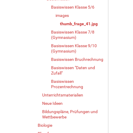
e
Basiswissen Klasse 5/6
B
images
i
l
thumb_frage_41.jpg
d
Basiswissen Klasse 7/8
i
(Gymnasium)
n
Basiswissen Klasse 9/10
v
(Gymnasium)
o
l
Basiswissen Bruchrechnung
l
Basiswissen "Daten und
e
Zufall"
r
Basiswissen
G
Prozentrechnung
r
ö
Unterrichtsmaterialien
ß
Neue Ideen
e
…
Bildungspläne, Prüfungen und
Wettbewerbe
Biologie