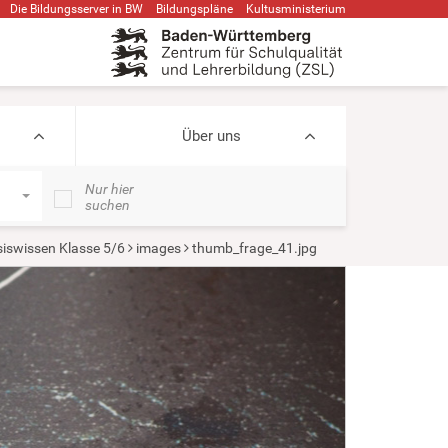
Die Bildungsserver in BW
Bildungspläne
Kultusministerium
Über uns
Nur hier
suchen
iswissen Klasse 5/6
images
thumb_frage_41.jpg