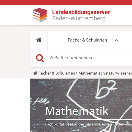
Landesbildungsserver
Baden-Württemberg
Fächer & Schularten
Y
Fächer & Schularten
Mathematisch-naturwissensc
o
u
a
r
e
h
e
r
e
: