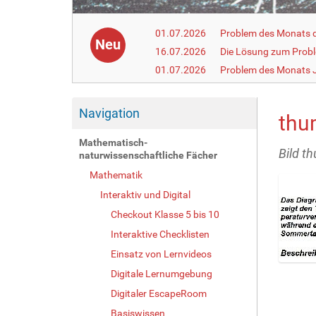
01.07.2026
Problem des Monats de
Neu
16.07.2026
Die Lösung zum Prob
01.07.2026
Problem des Monats J
Navigation
thu
Mathematisch-
Bild t
naturwissenschaftliche Fächer
Mathematik
Interaktiv und Digital
Checkout Klasse 5 bis 10
Interaktive Checklisten
Einsatz von Lernvideos
Z
Digitale Lernumgebung
e
Digitaler EscapeRoom
i
g
Basiswissen