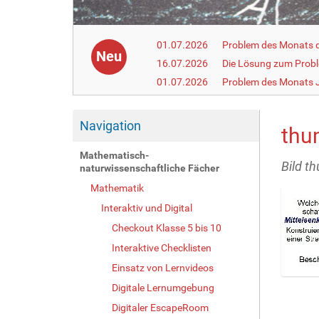
01.07.2026
Problem des Monats de
Neu
16.07.2026
Die Lösung zum Prob
01.07.2026
Problem des Monats J
Navigation
thu
Mathematisch-
Bild t
naturwissenschaftliche Fächer
Mathematik
Interaktiv und Digital
Checkout Klasse 5 bis 10
Interaktive Checklisten
Einsatz von Lernvideos
Z
Digitale Lernumgebung
e
Digitaler EscapeRoom
i