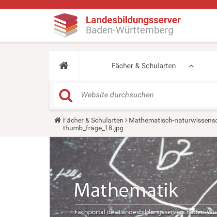
Landesbildungsserver
Baden-Württemberg
Fächer & Schularten
Y
Fächer & Schularten
Mathematisch-naturwissensc
o
thumb_frage_18.jpg
u
a
r
e
h
e
r
e
: