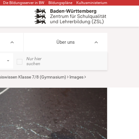
Die Bildungsserver in BW
Bildungspläne
Kultusministerium
Über uns
Nur hier
suchen
iswissen Klasse 7/8 (Gymnasium)
îmages