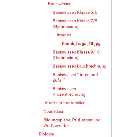
g
Basiswissen
e
Basiswissen Klasse 5/6
B
Basiswissen Klasse 7/8
i
(Gymnasium)
l
d
îmages
i
thumb_frage_18.jpg
n
Basiswissen Klasse 9/10
v
(Gymnasium)
o
l
Basiswissen Bruchrechnung
l
Basiswissen "Daten und
e
Zufall"
r
Basiswissen
G
Prozentrechnung
r
ö
Unterrichtsmaterialien
ß
Neue Ideen
e
…
Bildungspläne, Prüfungen und
Wettbewerbe
Biologie