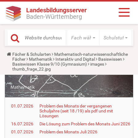
Landesbildungsserver
Baden-Württemberg
Fach wählen
Schulstufe wäh
Y
Fächer & Schularten
Mathematisch-naturwissenschaftliche
o
Fächer
Mathematik
Interaktiv und Digital
Basiswissen
u
Basiswissen Klasse 9/10 (Gymnasium)
images
a
thumb_frage_22.jpg
r
e
h
e
r
e
:
01.07.2026
Problem des Monats der vergangenen
Schuljahre (seit 18 /19) als pdf und mit
Lösungen
16.07.2026
Die Lösung zum Problem des Monats Juni 2026
01.07.2026
Problem des Monats Juli 2026